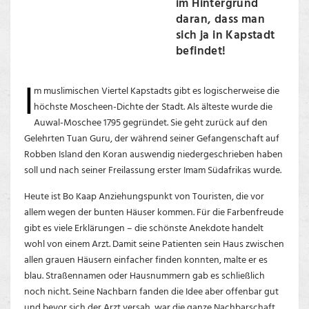
im Hintergrund
daran, dass man
sich ja in Kapstadt
befindet!
I
m muslimischen Viertel Kapstadts gibt es logischerweise die
höchste Moscheen-Dichte der Stadt. Als älteste wurde die
Auwal-Moschee 1795 gegründet. Sie geht zurück auf den
Gelehrten Tuan Guru, der während seiner Gefangenschaft auf
Robben Island den Koran auswendig niedergeschrieben haben
soll und nach seiner Freilassung erster Imam Südafrikas wurde.
Heute ist Bo Kaap Anziehungspunkt von Touristen, die vor
allem wegen der bunten Häuser kommen. Für die Farbenfreude
gibt es viele Erklärungen – die schönste Anekdote handelt
wohl von einem Arzt. Damit seine Patienten sein Haus zwischen
allen grauen Häusern einfacher finden konnten, malte er es
blau. Straßennamen oder Hausnummern gab es schließlich
noch nicht. Seine Nachbarn fanden die Idee aber offenbar gut
und bevor sich der Arzt versah, war die ganze Nachbarschaft