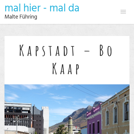
mal hier - mal da
Malte Führing
Kapstadt – Bo
Kaap