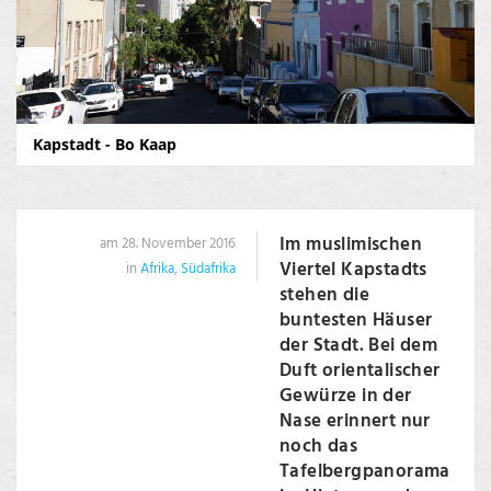
Kapstadt - Bo Kaap
Im muslimischen
am 28. November 2016
Viertel Kapstadts
in
Afrika
,
Südafrika
stehen die
buntesten Häuser
der Stadt. Bei dem
Duft orientalischer
Gewürze in der
Nase erinnert nur
noch das
Tafelbergpanorama