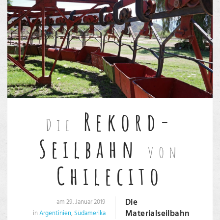
Rekord-
Die
Seilbahn
von
Chilecito
Die
am 29. Januar 2019
Materialseilbahn
in
Argentinien
,
Südamerika