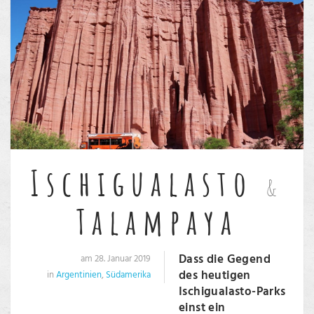
Ischigualasto
&
Talampaya
Dass die Gegend
am 28. Januar 2019
des heutigen
in
Argentinien
,
Südamerika
Ischigualasto-Parks
einst ein