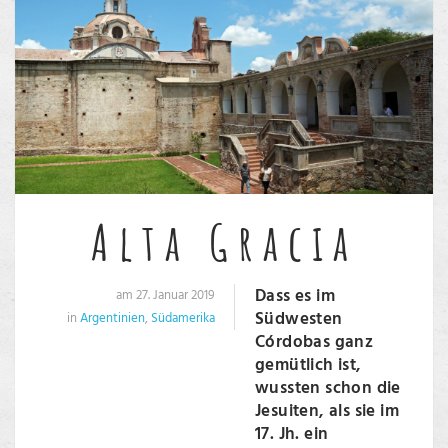
Alta Gracia
Dass es im
am 27. Januar 2019
Südwesten
in
Argentinien
,
Südamerika
Córdobas ganz
gemütlich ist,
wussten schon die
Jesuiten, als sie im
17. Jh. ein