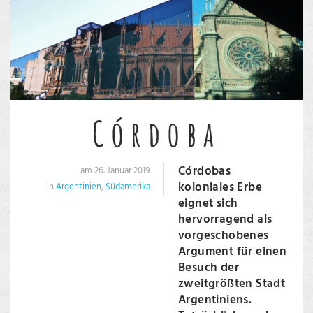
Córdoba
Córdobas
am 26. Januar 2019
koloniales Erbe
in
Argentinien
,
Südamerika
eignet sich
hervorragend als
vorgeschobenes
Argument für einen
Besuch der
zweitgrößten Stadt
Argentiniens.