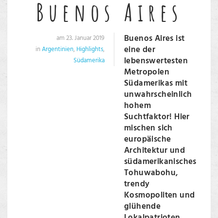
Buenos Aires
Buenos Aires ist
am 23. Januar 2019
eine der
in
Argentinien
,
Highlights
,
lebenswertesten
Südamerika
Metropolen
Südamerikas mit
unwahrscheinlich
hohem
Suchtfaktor! Hier
mischen sich
europäische
Architektur und
südamerikanisches
Tohuwabohu,
trendy
Kosmopoliten und
glühende
Lokalpatrioten.