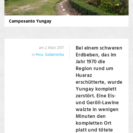
Camposanto Yungay
Bei einem schweren
am 2. März 2017
Erdbeben, das im
in
Peru
,
Südamerika
Jahr 1970 die
Region rund um
Huaraz
erschütterte, wurde
Yungay komplett
zerstört. Eine Eis-
und Geröll-Lawine
walzte in wenigen
Minuten den
kompletten Ort
platt und tötete