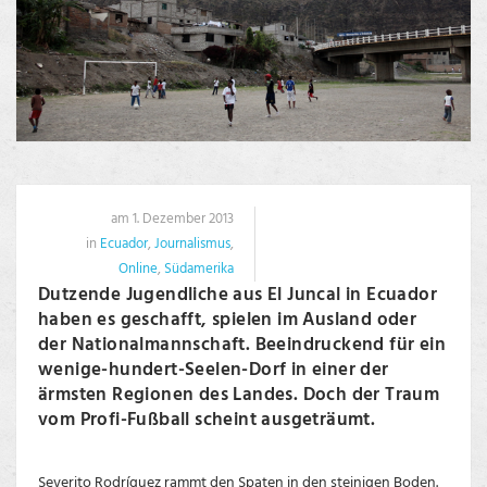
am 1. Dezember 2013
in
Ecuador
,
Journalismus
,
Online
,
Südamerika
Dutzende Jugendliche aus El Juncal in Ecuador
haben es geschafft, spielen im Ausland oder
der Nationalmannschaft. Beeindruckend für ein
wenige-hundert-Seelen-Dorf in einer der
ärmsten Regionen des Landes. Doch der Traum
vom Profi-Fußball scheint ausgeträumt.
Severito Rodríguez rammt den Spaten in den steinigen Boden.