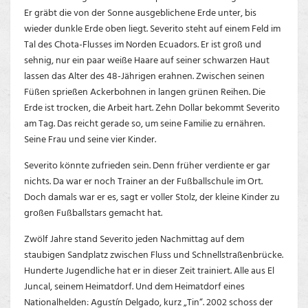
Er gräbt die von der Sonne ausgeblichene Erde unter, bis
wieder dunkle Erde oben liegt. Severito steht auf einem Feld im
Tal des Chota-Flusses im Norden Ecuadors. Er ist groß und
sehnig, nur ein paar weiße Haare auf seiner schwarzen Haut
lassen das Alter des 48-Jährigen erahnen. Zwischen seinen
Füßen sprießen Ackerbohnen in langen grünen Reihen. Die
Erde ist trocken, die Arbeit hart. Zehn Dollar bekommt Severito
am Tag. Das reicht gerade so, um seine Familie zu ernähren.
Seine Frau und seine vier Kinder.
Severito könnte zufrieden sein. Denn früher verdiente er gar
nichts. Da war er noch Trainer an der Fußballschule im Ort.
Doch damals war er es, sagt er voller Stolz, der kleine Kinder zu
großen Fußballstars gemacht hat.
Zwölf Jahre stand Severito jeden Nachmittag auf dem
staubigen Sandplatz zwischen Fluss und Schnellstraßenbrücke.
Hunderte Jugendliche hat er in dieser Zeit trainiert. Alle aus El
Juncal, seinem Heimatdorf. Und dem Heimatdorf eines
Nationalhelden: Agustín Delgado, kurz „Tin“. 2002 schoss der