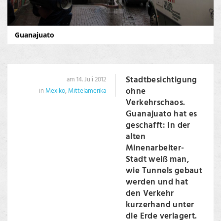
Guanajuato
Stadtbesichtigung
am 14. Juli 2012
ohne
in
Mexiko
,
Mittelamerika
Verkehrschaos.
Guanajuato hat es
geschafft: In der
alten
Minenarbeiter-
Stadt weiß man,
wie Tunnels gebaut
werden und hat
den Verkehr
kurzerhand unter
die Erde verlagert.