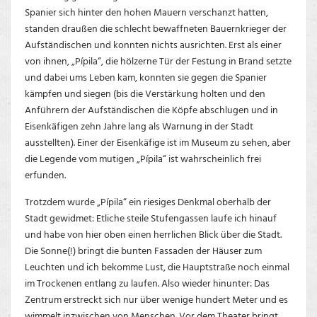
Spanier sich hinter den hohen Mauern verschanzt hatten,
standen draußen die schlecht bewaffneten Bauernkrieger der
Aufständischen und konnten nichts ausrichten. Erst als einer
von ihnen, „Pípila“, die hölzerne Tür der Festung in Brand setzte
und dabei ums Leben kam, konnten sie gegen die Spanier
kämpfen und siegen (bis die Verstärkung holten und den
Anführern der Aufständischen die Köpfe abschlugen und in
Eisenkäfigen zehn Jahre lang als Warnung in der Stadt
ausstellten). Einer der Eisenkäfige ist im Museum zu sehen, aber
die Legende vom mutigen „Pípila“ ist wahrscheinlich frei
erfunden.
Trotzdem wurde „Pípila“ ein riesiges Denkmal oberhalb der
Stadt gewidmet: Etliche steile Stufengassen laufe ich hinauf
und habe von hier oben einen herrlichen Blick über die Stadt.
Die Sonne(!) bringt die bunten Fassaden der Häuser zum
Leuchten und ich bekomme Lust, die Hauptstraße noch einmal
im Trockenen entlang zu laufen. Also wieder hinunter: Das
Zentrum erstreckt sich nur über wenige hundert Meter und es
wimmelt inzwischen von Menschen. Vor dem Theater bringt