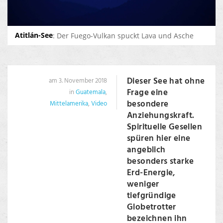
Atitlán-See
: Der Fuego-Vulkan spuckt Lava und Asche
Dieser See hat ohne
am 3. November 2018
Frage eine
in
Guatemala
,
besondere
Mittelamerika
,
Video
Anziehungskraft.
Spirituelle Gesellen
spüren hier eine
angeblich
besonders starke
Erd-Energie,
weniger
tiefgründige
Globetrotter
bezeichnen ihn