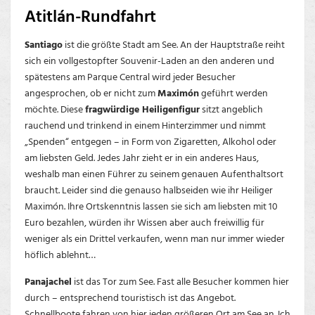
Atitlán-Rundfahrt
Santiago
ist die größte Stadt am See. An der Hauptstraße reiht
sich ein vollgestopfter Souvenir-Laden an den anderen und
spätestens am Parque Central wird jeder Besucher
angesprochen, ob er nicht zum
Maximón
geführt werden
möchte. Diese
fragwürdige Heiligenfigur
sitzt angeblich
rauchend und trinkend in einem Hinterzimmer und nimmt
„Spenden“ entgegen – in Form von Zigaretten, Alkohol oder
am liebsten Geld. Jedes Jahr zieht er in ein anderes Haus,
weshalb man einen Führer zu seinem genauen Aufenthaltsort
braucht. Leider sind die genauso halbseiden wie ihr Heiliger
Maximón. Ihre Ortskenntnis lassen sie sich am liebsten mit 10
Euro bezahlen, würden ihr Wissen aber auch freiwillig für
weniger als ein Drittel verkaufen, wenn man nur immer wieder
höflich ablehnt…
Panajachel
ist das Tor zum See. Fast alle Besucher kommen hier
durch – entsprechend touristisch ist das Angebot.
Schnellboote fahren von hier jeden größeren Ort am See an. Ich