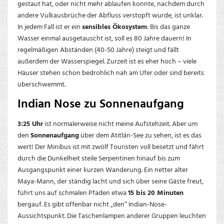
gestaut hat, oder nicht mehr ablaufen konnte, nachdem durch
andere Vulkausbrüche der Abfluss verstopft wurde, ist unklar.
In jedem Fall ist er ein
sensibles Ökosystem
: Bis das ganze
Wasser einmal ausgetauscht ist, soll es 80 Jahre dauern! In
regelmäßigen Abständen (40-50 Jahre) steigt und fällt
außerdem der Wasserspiegel. Zurzeit ist es eher hoch – viele
Häuser stehen schon bedrohlich nah am Ufer oder sind bereits
überschwemmt.
Indian Nose zu Sonnenaufgang
3:25 Uhr
ist normalerweise nicht meine Aufstehzeit. Aber um
den
Sonnenaufgang
über dem Atitlán-See zu sehen, ist es das
wert! Der Minibus ist mit zwölf Touristen voll besetzt und fährt
durch die Dunkelheit steile Serpentinen hinauf bis zum
Ausgangspunkt einer kurzen Wanderung. Ein netter alter
Maya-Mann, der ständig lacht und sich über seine Gäste freut,
führt uns auf schmalen Pfaden etwa
15 bis 20 Minuten
bergauf. Es gibt offenbar nicht „den“ Indian-Nose-
Aussichtspunkt. Die Taschenlampen anderer Gruppen leuchten