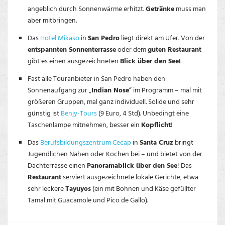
angeblich durch Sonnenwärme erhitzt.
Getränke
muss man
aber mitbringen.
Das
Hotel Mikaso
in
San Pedro
liegt direkt am Ufer. Von der
entspannten Sonnenterrasse
oder dem
guten Restaurant
gibt es einen ausgezeichneten
Blick über den See!
Fast alle Touranbieter in San Pedro haben den
Sonnenaufgang zur „
Indian Nose
“ im Programm – mal mit
größeren Gruppen, mal ganz individuell. Solide und sehr
günstig ist
Benjy-Tours
(9 Euro, 4 Std). Unbedingt eine
Taschenlampe mitnehmen, besser ein
Kopflicht
!
Das
Berufsbildungszentrum Cecap
in
Santa Cruz
bringt
Jugendlichen Nähen oder Kochen bei – und bietet von der
Dachterrasse einen
Panoramablick über den See
! Das
Restaurant
serviert ausgezeichnete lokale Gerichte, etwa
sehr leckere
Tayuyos
(ein mit Bohnen und Käse gefüllter
Tamal mit Guacamole und Pico de Gallo).