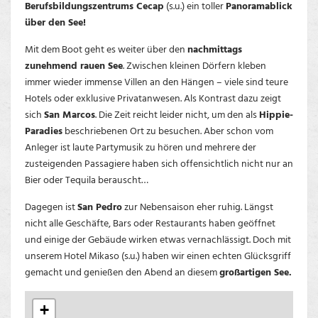
Berufsbildungszentrums Cecap
(s.u.) ein toller
Panoramablick
über den See!
Mit dem Boot geht es weiter über den
nachmittags
zunehmend rauen See
. Zwischen kleinen Dörfern kleben
immer wieder immense Villen an den Hängen – viele sind teure
Hotels oder exklusive Privatanwesen. Als Kontrast dazu zeigt
sich
San Marcos
. Die Zeit reicht leider nicht, um den als
Hippie-
Paradies
beschriebenen Ort zu besuchen. Aber schon vom
Anleger ist laute Partymusik zu hören und mehrere der
zusteigenden Passagiere haben sich offensichtlich nicht nur an
Bier oder Tequila berauscht…
Dagegen ist
San Pedro
zur Nebensaison eher ruhig. Längst
nicht alle Geschäfte, Bars oder Restaurants haben geöffnet
und einige der Gebäude wirken etwas vernachlässigt. Doch mit
unserem Hotel Mikaso (s.u.) haben wir einen echten Glücksgriff
gemacht und genießen den Abend an diesem
großartigen See.
+