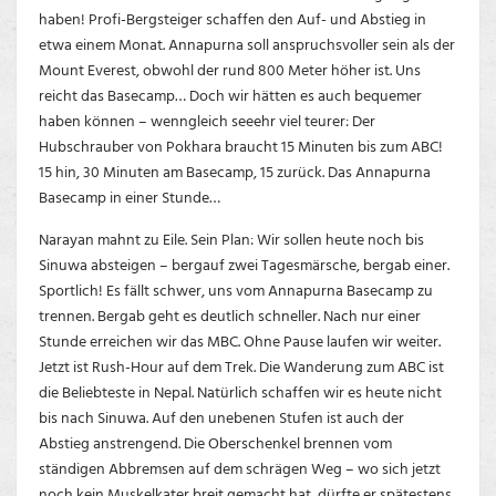
haben! Profi-Bergsteiger schaffen den Auf- und Abstieg in
etwa einem Monat. Annapurna soll anspruchsvoller sein als der
Mount Everest, obwohl der rund 800 Meter höher ist. Uns
reicht das Basecamp… Doch wir hätten es auch bequemer
haben können – wenngleich seeehr viel teurer: Der
Hubschrauber von Pokhara braucht 15 Minuten bis zum ABC!
15 hin, 30 Minuten am Basecamp, 15 zurück. Das Annapurna
Basecamp in einer Stunde…
Narayan mahnt zu Eile. Sein Plan: Wir sollen heute noch bis
Sinuwa absteigen – bergauf zwei Tagesmärsche, bergab einer.
Sportlich! Es fällt schwer, uns vom Annapurna Basecamp zu
trennen. Bergab geht es deutlich schneller. Nach nur einer
Stunde erreichen wir das MBC. Ohne Pause laufen wir weiter.
Jetzt ist Rush-Hour auf dem Trek. Die Wanderung zum ABC ist
die Beliebteste in Nepal. Natürlich schaffen wir es heute nicht
bis nach Sinuwa. Auf den unebenen Stufen ist auch der
Abstieg anstrengend. Die Oberschenkel brennen vom
ständigen Abbremsen auf dem schrägen Weg – wo sich jetzt
noch kein Muskelkater breit gemacht hat, dürfte er spätestens