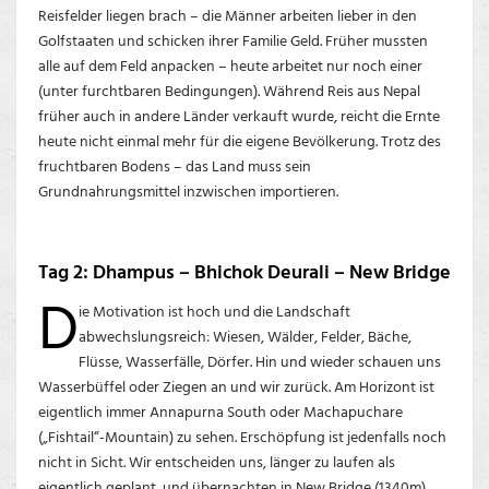
Reisfelder liegen brach – die Männer arbeiten lieber in den
Golfstaaten und schicken ihrer Familie Geld. Früher mussten
alle auf dem Feld anpacken – heute arbeitet nur noch einer
(unter furchtbaren Bedingungen). Während Reis aus Nepal
früher auch in andere Länder verkauft wurde, reicht die Ernte
heute nicht einmal mehr für die eigene Bevölkerung. Trotz des
fruchtbaren Bodens – das Land muss sein
Grundnahrungsmittel inzwischen importieren.
Tag 2: Dhampus – Bhichok Deurali – New Bridge
D
ie Motivation ist hoch und die Landschaft
abwechslungsreich: Wiesen, Wälder, Felder, Bäche,
Flüsse, Wasserfälle, Dörfer. Hin und wieder schauen uns
Wasserbüffel oder Ziegen an und wir zurück. Am Horizont ist
eigentlich immer Annapurna South oder Machapuchare
(„Fishtail“-Mountain) zu sehen. Erschöpfung ist jedenfalls noch
nicht in Sicht. Wir entscheiden uns, länger zu laufen als
eigentlich geplant, und übernachten in New Bridge (1340m).