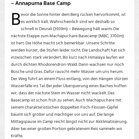
– Annapurna Base Camp
B
evor die Sonne hinter dem Berg rücken hervorkommt, ist
es wirklich kalt. Wahrscheinlich sind wir deshalb so
schnell in Deurali (3939m) – Bewegung hält warm. Die
nächste Etappe zum Machapuchare Basecamp (MBC, 3700m)
ist hart. Die Höhe macht sich bemerkbar: Unsere Schritte
werden kürzer, die Stufen leider nicht. Die Landschaft hat sich
inzwischen stark verändert. Bis kurz nach Himalaya laufen wir
durch dichten Rhodorendron-Wald. Dann wachsen nur noch
Büsche und Gras. Dafür rauscht mehr Wasser um uns herum:
Der Weg führt an einem Fluss entlang, von den Hängen stürzen
Wasserfälle ins Tal. Bei jeder Überquerung eines Baches hoffen
wir, dass der nächste Stein im Wasser nicht wackelt. Das
Basecamp ist schon früh zu sehen. Auch Machapuchare mit
seinem charakteristischen doppelten Fisch-Flossen-Gipfel
bäumt sich größer und mächtiger vor uns auf. Die lange
Mittagspause im Camp reicht längst nicht zur Akklimatisierung.
Aber bei einer großen Portion gebratenem Reis sammeln wir
Kräfte.