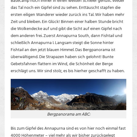
Basecamp noch immer in einen weißen Schleier gehüllt. Weder
das Tal noch ein Gipfel sind zu sehen. Enttäuscht stapfen die
ersten eiligen Wanderer wieder zurück ins Tal. Wir haben mehr
Zeit und bleiben. Ein Glück! Binnen einer halben Stunde bricht
die Wolkendecke auf und gibt die Sicht auf einen Gipfel nach
dem anderen frei. Zuerst Annapurna South, dann Fishtail und
schließlich Annapurna I. Langsam steigt die Sonne hinter
Fishtail an den jetzt blauen Himmel. Das Bergpanorama ist
überwältigend. Die Strapazen haben sich gelohnt! Bunte
Gebetsfahnen flattern im Wind, die Schönheit der Berge
erschlägt uns. Wir sind stolz, es bis hierher geschafft zu haben.
Bergpanorama am ABC:
Bis zum Gipfel des Annapurna sind es von hier noch einmal fast
4000 Höhenmeter – viel mehr als wir bisher zurückgelegt