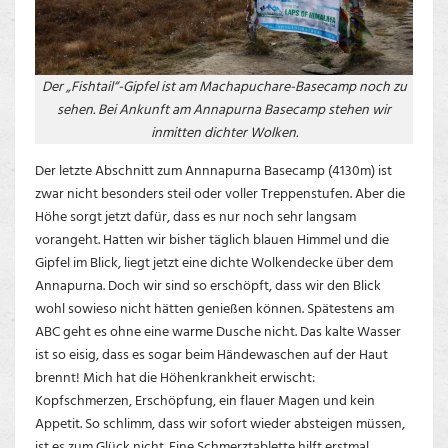
Der „Fishtail“-Gipfel ist am Machapuchare-Basecamp noch zu
sehen. Bei Ankunft am Annapurna Basecamp stehen wir
inmitten dichter Wolken.
Der letzte Abschnitt zum Annnapurna Basecamp (4130m) ist
zwar nicht besonders steil oder voller Treppenstufen. Aber die
Höhe sorgt jetzt dafür, dass es nur noch sehr langsam
vorangeht. Hatten wir bisher täglich blauen Himmel und die
Gipfel im Blick, liegt jetzt eine dichte Wolkendecke über dem
Annapurna. Doch wir sind so erschöpft, dass wir den Blick
wohl sowieso nicht hätten genießen können. Spätestens am
ABC geht es ohne eine warme Dusche nicht. Das kalte Wasser
ist so eisig, dass es sogar beim Händewaschen auf der Haut
brennt! Mich hat die Höhenkrankheit erwischt:
Kopfschmerzen, Erschöpfung, ein flauer Magen und kein
Appetit. So schlimm, dass wir sofort wieder absteigen müssen,
ist es zum Glück nicht. Eine Schmerztablette hilft erstmal.