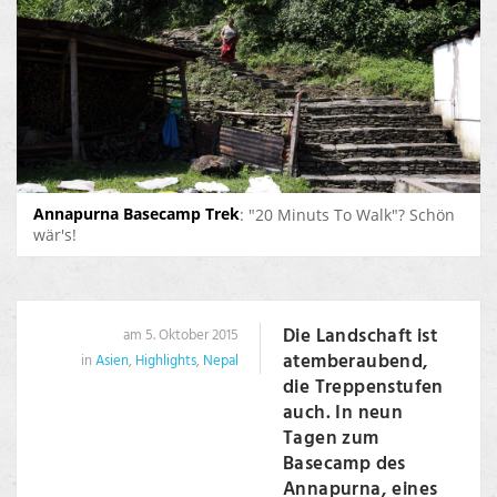
Annapurna Basecamp Trek
: "20 Minuts To Walk"? Schön
wär's!
Die Landschaft ist
am 5. Oktober 2015
atemberaubend,
in
Asien
,
Highlights
,
Nepal
die Treppenstufen
auch. In neun
Tagen zum
Basecamp des
Annapurna, eines