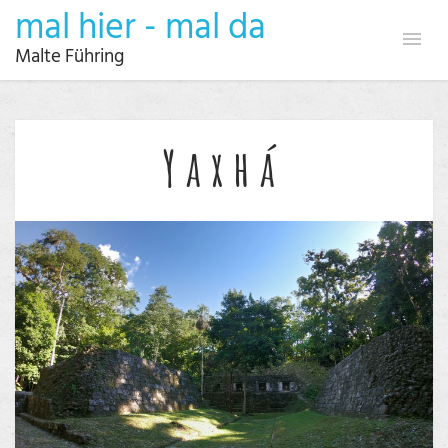
mal hier - mal da
Malte Führing
Yaxhá