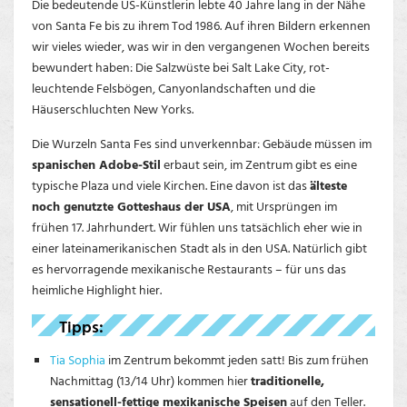
Die bedeutende US-Künstlerin lebte 40 Jahre lang in der Nähe
von Santa Fe bis zu ihrem Tod 1986. Auf ihren Bildern erkennen
wir vieles wieder, was wir in den vergangenen Wochen bereits
bewundert haben: Die Salzwüste bei Salt Lake City, rot-
leuchtende Felsbögen, Canyonlandschaften und die
Häuserschluchten New Yorks.
Die Wurzeln Santa Fes sind unverkennbar: Gebäude müssen im
spanischen Adobe-Stil
erbaut sein, im Zentrum gibt es eine
typische Plaza und viele Kirchen. Eine davon ist das
älteste
noch genutzte Gotteshaus der USA
, mit Ursprüngen im
frühen 17. Jahrhundert. Wir fühlen uns tatsächlich eher wie in
einer lateinamerikanischen Stadt als in den USA. Natürlich gibt
es hervorragende mexikanische Restaurants – für uns das
heimliche Highlight hier.
Tipps:
Tia Sophia
im Zentrum bekommt jeden satt! Bis zum frühen
Nachmittag (13/14 Uhr) kommen hier
traditionelle,
sensationell-fettige mexikanische Speisen
auf den Teller.