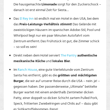
Die hausgemachte
Limonade
sorgt für den Zuckerschock –
danach ist erst einmal Zeit für Siesta…
Das
El Rey Inn
ist endlich mal ein Hotel in den USA, bei dem
das
Preis-Leistungs-Verhältnis stimmt!
Das Gelände mit
zweistöckigen Häusern im spanischen Adobe-Stil, Pool und
Whirlpool liegt nur ein paar Minuten Autofahrt vom
Zentrum entfernt. Das Frühstück ist gut, die Zimmer schick
– so soll es sein!
Direkt neben dem Hotel serviert
The Pantry
authentische
mexikanische Küche
und
lokales Bier
.
Im
Ranch House
, eine gute Viertelstunde vom Zentrum
Santa Fes entfernt, gibt es die
größten und mächtigsten
Burger
, die wir auf unserer Reise durch die USA – nein: je! –
gegessen haben: Der passenderweise „Ultimate“ betitelte
Burger wartet mit einem anderthalb Zentimeter dicken
Patty, einer doppelt so dicken Schicht zartem Pulled Pork,
Speck, frittierten Zwiebelringen und Chilis auf – dazu gibt
es Süßkartoffelpommes. Peng!