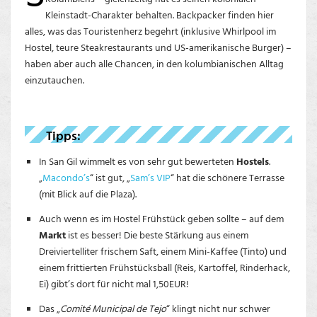
Kleinstadt-Charakter behalten. Backpacker finden hier
alles, was das Touristenherz begehrt (inklusive Whirlpool im
Hostel, teure Steakrestaurants und US-amerikanische Burger) –
haben aber auch alle Chancen, in den kolumbianischen Alltag
einzutauchen.
Tipps:
In San Gil wimmelt es von sehr gut bewerteten
Hostels
.
„
Macondo’s
“ ist gut, „
Sam’s VIP
“ hat die schönere Terrasse
(mit Blick auf die Plaza).
Auch wenn es im Hostel Frühstück geben sollte – auf dem
Markt
ist es besser! Die beste Stärkung aus einem
Dreiviertelliter frischem Saft, einem Mini-Kaffee (Tinto) und
einem frittierten Frühstücksball (Reis, Kartoffel, Rinderhack,
Ei) gibt’s dort für nicht mal 1,50EUR!
Das „
Comité Municipal de Tejo
“ klingt nicht nur schwer