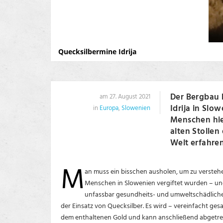
Quecksilbermine Idrija
Der Bergbau 
am 27. August 2021
Idrija in Slo
in
Europa
,
Slowenien
Menschen hier
alten Stolle
Welt erfahren
M
an muss ein bisschen ausholen, um zu verst
Menschen in Slowenien vergiftet wurden – und d
unfassbar gesundheits- und umweltschädliche 
der Einsatz von Quecksilber. Es wird – vereinfacht ges
dem enthaltenen Gold und kann anschließend abgetr