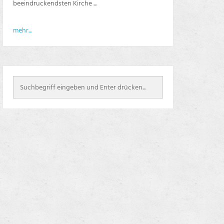
beeindruckendsten Kirche ...
mehr...