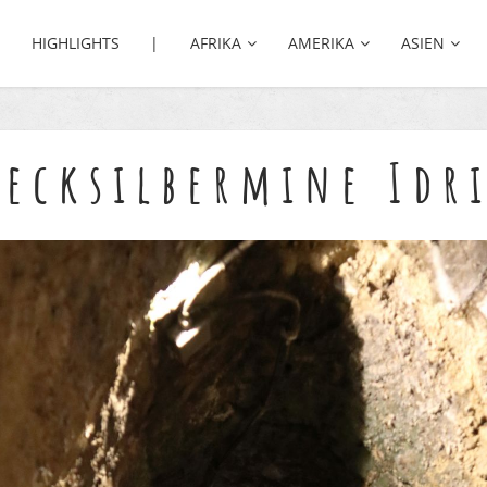
HIGHLIGHTS |
AFRIKA
AMERIKA
ASIEN
ecksilbermine Idr