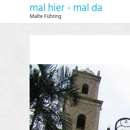
mal hier - mal da
Malte Führing