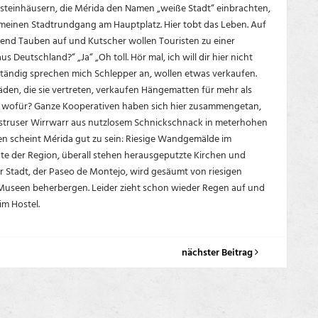
lksteinhäusern, die Mérida den Namen „weiße Stadt“ einbrachten,
 meinen Stadtrundgang am Hauptplatz. Hier tobt das Leben. Auf
end Tauben auf und Kutscher wollen Touristen zu einer
Deutschland?“ „Ja“ „Oh toll. Hör mal, ich will dir hier nicht
tändig sprechen mich Schlepper an, wollen etwas verkaufen.
den, die sie vertreten, verkaufen Hängematten für mehr als
nur wofür? Ganze Kooperativen haben sich hier zusammengetan,
struser Wirrwarr aus nutzlosem Schnickschnack in meterhohen
en scheint Mérida gut zu sein: Riesige Wandgemälde im
te der Region, überall stehen herausgeputzte Kirchen und
er Stadt, der Paseo de Montejo, wird gesäumt von riesigen
 Museen beherbergen. Leider zieht schon wieder Regen auf und
im Hostel.
nächster Beitrag