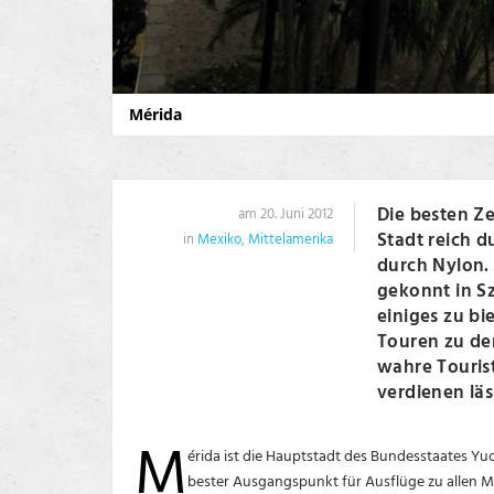
Mérida
Die besten Ze
am 20. Juni 2012
Stadt reich d
in
Mexiko
,
Mittelamerika
durch Nylon.
gekonnt in Sz
einiges zu bi
Touren zu de
wahre Touris
verdienen läs
M
érida ist die Hauptstadt des Bundesstaates Y
bester Ausgangspunkt für Ausflüge zu allen M