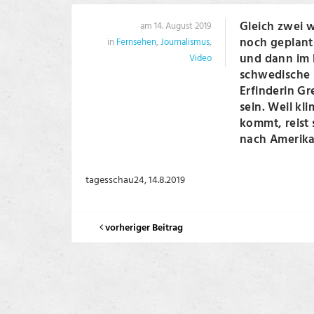
Gleich zwei 
am 14. August 2019
noch geplant
in
Fernsehen
,
Journalismus
,
und dann im 
Video
schwedische K
Erfinderin G
sein. Weil kl
kommt, reist
nach Amerika
tagesschau24, 14.8.2019
vorheriger Beitrag