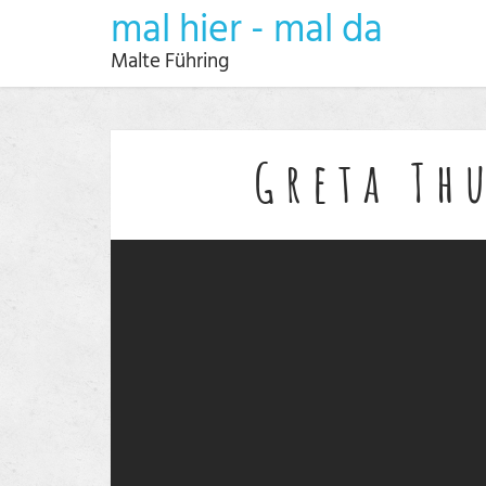
mal hier - mal da
Malte Führing
Greta Th