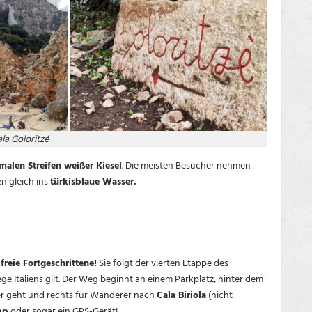
la Goloritzé
malen Streifen weißer Kiesel
. Die meisten Besucher nehmen
en gleich ins
türkisblaue Wasser.
freie Fortgeschrittene!
Sie folgt der vierten Etappe des
e Italiens gilt. Der Weg beginnt an einem Parkplatz, hinter dem
r geht und rechts für Wanderer nach
Cala Biriola
(nicht
pp
oder sogar ein GPS-Gerät!