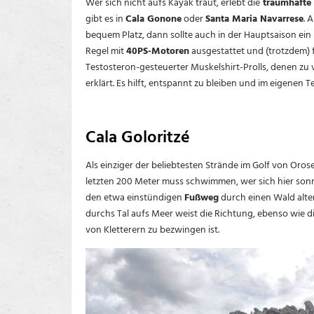
Wer sich nicht aufs Kayak traut, erlebt die
traum
hafte
gibt es in
Cala Gonone
oder
Santa Maria Navarrese
. 
bequem Platz, dann sollte auch in der Hauptsaison ein 
Regel mit
40PS-Motoren
ausgestattet und (trotzdem) f
Testosteron-gesteuerter Muskelshirt-Prolls, denen zu v
erklärt. Es hilft, entspannt zu bleiben und im eigenen
Cala Goloritzé
Als einziger der beliebtesten Strände im Golf von Orosei
letzten 200 Meter muss schwimmen, wer sich hier sonn
den etwa einstündigen
Fußweg
durch einen Wald alte
durchs Tal aufs Meer weist die Richtung, ebenso wie d
von Kletterern zu bezwingen ist.