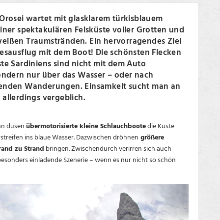
Orosei wartet mit glasklarem türkisblauem
iner spektakulären Felsküste voller Grotten und
eißen Traumstränden. Ein hervorragendes Ziel
gesausflug mit dem Boot! Die schönsten Flecken
te Sardiniens sind nicht mit dem Auto
sondern nur über das Wasser – oder nach
enden Wanderungen. Einsamkeit sucht man an
allerdings vergeblich.
ann düsen
übermotorisierte kleine Schlauchboote
die Küste
rstreifen ins blaue Wasser. Dazwischen dröhnen
größere
rand zu Strand
bringen. Zwischendurch verirren sich auch
e besonders einladende Szenerie – wenn es nur nicht so schön