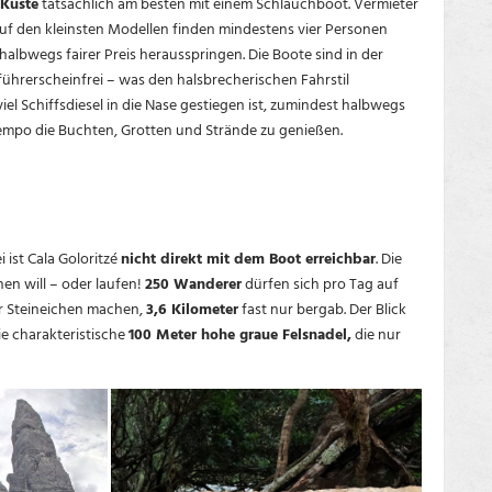
 Küste
tatsächlich am besten mit einem Schlauchboot. Vermieter
Auf den kleinsten Modellen finden mindestens vier Personen
halbwegs fairer Preis herausspringen. Die Boote sind in der
ührerscheinfrei – was den halsbrecherischen Fahrstil
iel Schiffsdiesel in die Nase gestiegen ist, zumindest halbwegs
 Tempo die Buchten, Grotten und Strände zu genießen.
 ist Cala Goloritzé
nicht direkt mit dem Boot erreichbar
. Die
en will – oder laufen!
250 Wanderer
dürfen sich pro Tag auf
r Steineichen machen,
3,6 Kilometer
fast nur bergab. Der Blick
ie charakteristische
100 Meter hohe graue Felsnadel,
die nur