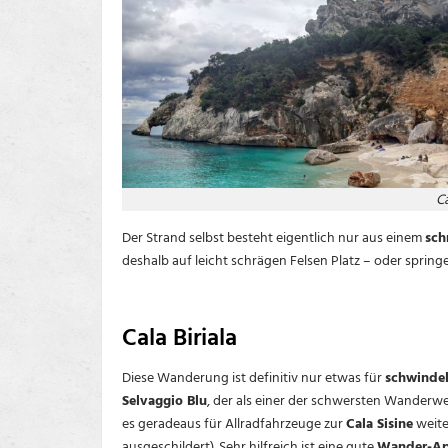
Ca
Der Strand selbst besteht eigentlich nur aus einem
sch
deshalb auf leicht schrägen Felsen Platz – oder spring
Cala Biriala
Diese Wanderung ist definitiv nur etwas für
schwindel
Selvaggio Blu
, der als einer der schwersten Wanderweg
es geradeaus für Allradfahrzeuge zur
Cala Sisine
weite
ausgeschildert). Sehr hilfreich ist eine gute
Wander-A