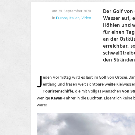
Der Golf von 
am 29. September 2020
Wasser auf, e
in
Europa
,
Italien
,
Video
Höhlen und w
für einen Ta
an der Ostküs
erreichbar, 
schweißtreib
den Stränden 
J
eden Vormittag wird es laut im Golf von Orosei. D
entlang und fräsen weit sichtbare weiße Kielwasse
Touristenschiffe
, die mit Vollgas Menschen
von St
wenige
Kayak
-Fahrer in die Buchten. Eigentlich kein
wäre!