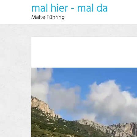
mal hier - mal da
Malte Führing