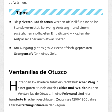
aufwärmen.
Tipps:
Die
privaten Badebecken
werden offiziell für eine halbe
Stunde vermietet. Bei wenig Andrang – und einem
zusätzlichen inoffiziellen Eintrittsgeld – klopfen die
Aufpasser aber auch etwas später…
Am Ausgang gibt es große Becher frisch-gepressten
Orangensaft
für kleines Geld.
Ventanillas de Otuzco
H
inter den Inkabädern führt ein recht
hübscher Weg
in
einer guten Stunde durch
Felder und Weiden
zu den
Ventanillas de Otuzco. In eine
Felswand
sind hier
hunderte Nischen
geschlagen, Zeugnisse 1200-1800 Jahre
alter
Bestattungsrituale
in der Region.