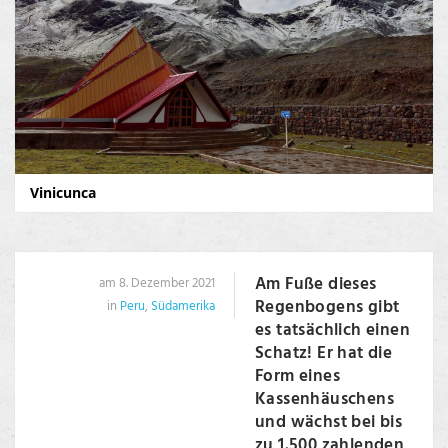
Vinicunca
Am Fuße dieses
am 8. Dezember 2021
Regenbogens gibt
in
Peru
,
Südamerika
es tatsächlich einen
Schatz! Er hat die
Form eines
Kassenhäuschens
und wächst bei bis
zu 1.500 zahlenden