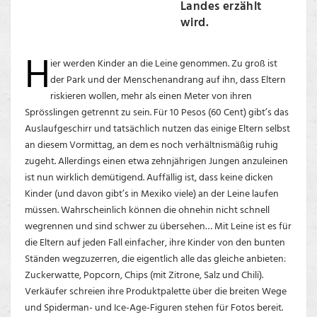
Landes erzählt
wird.
H
ier werden Kinder an die Leine genommen. Zu groß ist
der Park und der Menschenandrang auf ihn, dass Eltern
riskieren wollen, mehr als einen Meter von ihren
Sprösslingen getrennt zu sein. Für 10 Pesos (60 Cent) gibt’s das
Auslaufgeschirr und tatsächlich nutzen das einige Eltern selbst
an diesem Vormittag, an dem es noch verhältnismäßig ruhig
zugeht. Allerdings einen etwa zehnjährigen Jungen anzuleinen
ist nun wirklich demütigend. Auffällig ist, dass keine dicken
Kinder (und davon gibt’s in Mexiko viele) an der Leine laufen
müssen. Wahrscheinlich können die ohnehin nicht schnell
wegrennen und sind schwer zu übersehen… Mit Leine ist es für
die Eltern auf jeden Fall einfacher, ihre Kinder von den bunten
Ständen wegzuzerren, die eigentlich alle das gleiche anbieten:
Zuckerwatte, Popcorn, Chips (mit Zitrone, Salz und Chili).
Verkäufer schreien ihre Produktpalette über die breiten Wege
und Spiderman- und Ice-Age-Figuren stehen für Fotos bereit.