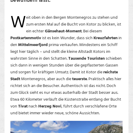
bewundern lässt.
W
eit oben in den Bergen Montenegros zu stehen und
zum ersten Mal auf die Bucht von Kotor zu blicken, ist
ein echter
Gänsehaut-Moment
. Bei diesem
Postkartenmotiv
ist es kein Wunder, dass sich
Kreuzfahrten
in
den
Mittelmeerfjord
prima verkaufen. Mindestens ein Schiff
liegt hier täglich – und stellt die kleine Altstadt Kotors im
wahrsten Sinne in den Schatten.
Tausende Touristen
schieben
sich dann in wenigen Stunden über die gepflasterten Gassen
und sorgen für kräftigen Umsatz. Damit ist Kotor die
reichste
Stadt
Montenegros, aber auch die
teuerste
. Praktisch alles hier
richtet sich an die Besucher. Authentisch ist das nicht. Doch
zum Glück sieht es nur etwas außerhalb der Stadt besser aus.
Etwa 60 Kilometer verläuft die Küstenstraße entlang der Bucht
von
Tivat
nach
Herzeg Novi
, führt durch verschlafene Orte
und bietet immer wieder neue, schöne Aussichten.