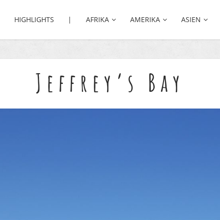
HIGHLIGHTS |
AFRIKA
AMERIKA
ASIEN
Jeffrey’s Bay