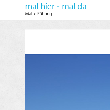
mal hier - mal da
Malte Führing